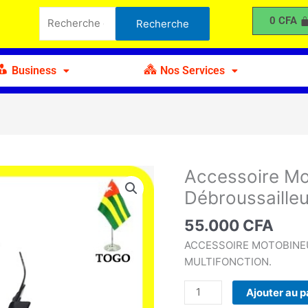
Motobineuse
Recherche
0
CFA
Recherche
pour
pour :
Débroussailleuse
Business
Nos Services
Accessoire Mo
quantité
de
Débroussaille
Accessoire
Motobineuse
55.000
CFA
pour
ACCESSOIRE MOTOBINE
Débroussailleuse
MULTIFONCTION.
Ajouter au p