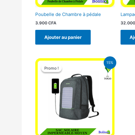
Poubelle de Chambre à pédale
Lampad
3.900
CFA
32.00
Ajouter au panier
Aj
Le
Le
15%
prix
prix
Promo !
Promo !
initial
actuel
était :
est :
29.500 CFA.
25.000 CFA.