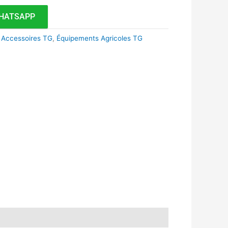
HATSAPP
 Accessoires TG
,
Équipements Agricoles TG
k
r
tsApp
inkedIn