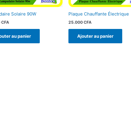
aire Solaire 90W
Plaque Chauffante Électrique
0
CFA
25.000
CFA
outer au panier
Ajouter au panier