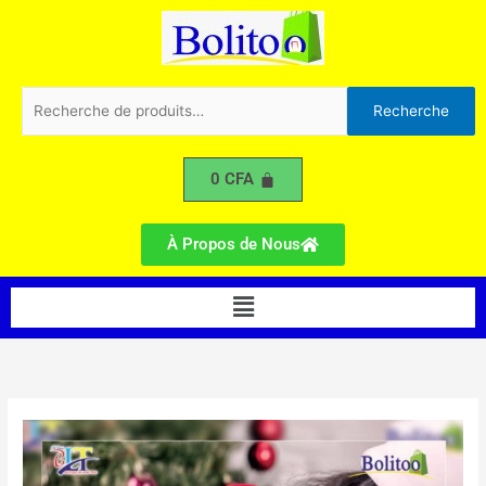
Aller
au
contenu
Recherche
Recherche
pour :
0
CFA
À Propos de Nous
Menu