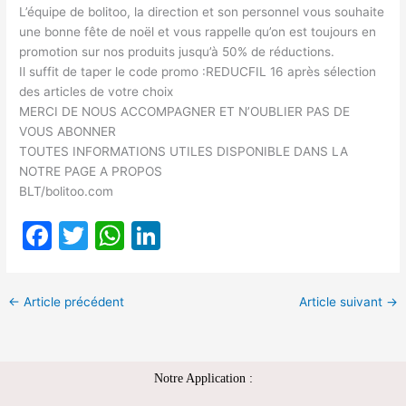
L’équipe de bolitoo, la direction et son personnel vous souhaite
une bonne fête de noël et vous rappelle qu’on est toujours en
promotion sur nos produits jusqu’à 50% de réductions.
Il suffit de taper le code promo :REDUCFIL 16 après sélection
des articles de votre choix
MERCI DE NOUS ACCOMPAGNER ET N’OUBLIER PAS DE
VOUS ABONNER
TOUTES INFORMATIONS UTILES DISPONIBLE DANS LA
NOTRE PAGE A PROPOS
BLT/bolitoo.com
F
T
W
Li
a
w
h
n
c
itt
at
k
←
Article précédent
Article suivant
→
e
er
s
e
b
A
dI
o
p
n
Notre Application :