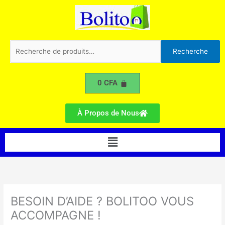
Aller
au
contenu
Recherche
Recherche
pour :
0
CFA
À Propos de Nous
Menu
BESOIN D’AIDE ? BOLITOO VOUS
ACCOMPAGNE !