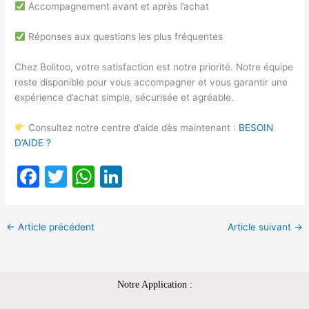
Accompagnement avant et après l’achat
Réponses aux questions les plus fréquentes
Chez Bolitoo, votre satisfaction est notre priorité. Notre équipe
reste disponible pour vous accompagner et vous garantir une
expérience d’achat simple, sécurisée et agréable.
Consultez notre centre d’aide dès maintenant :
BESOIN
D’AIDE ?
F
T
W
Li
a
w
h
n
c
itt
at
k
←
Article précédent
Article suivant
→
e
er
s
e
b
A
dI
o
p
n
Notre Application :
o
p