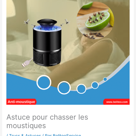
Astuce pour chasser les
moustiques
/
Trucs & Astuces
/ Par
BolitooService