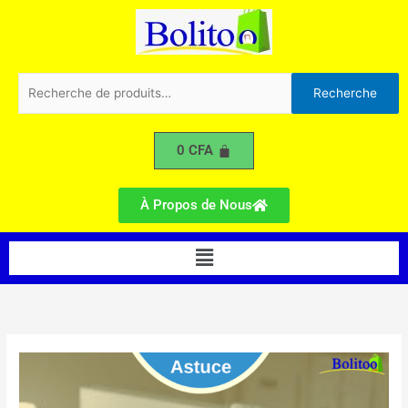
Aller
au
contenu
Recherche
Recherche
pour :
0
CFA
À Propos de Nous
Menu