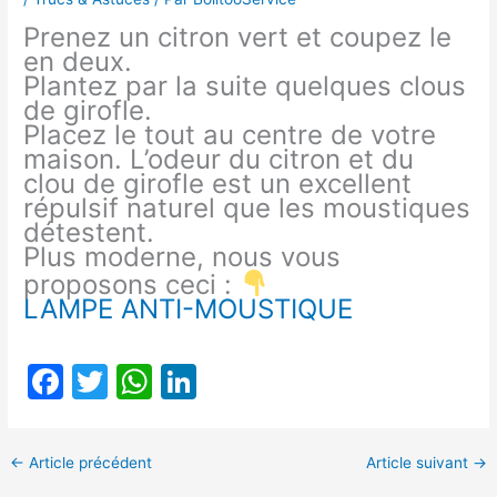
Prenez un citron vert et coupez le
en deux.
Plantez par la suite quelques clous
de girofle.
Placez le tout au centre de votre
maison. L’odeur du citron et du
clou de girofle est un excellent
répulsif naturel que les moustiques
détestent.
Plus moderne, nous vous
proposons ceci :
LAMPE ANTI-MOUSTIQUE
F
T
W
Li
a
w
h
n
c
itt
at
k
←
Article précédent
Article suivant
→
e
er
s
e