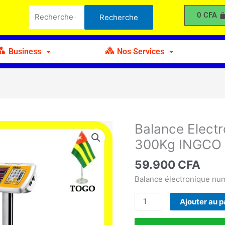
Electronique
Recherche
0
CFA
Recherche
Rechargeable
pour :
300Kg
INGCO
Business
Nos Services
Balance Elect
quantité
de
300Kg INGCO
Balance
Electronique
59.900
CFA
Rechargeable
Balance électronique nu
300Kg
INGCO
Ajouter au p