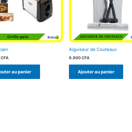
pain
Aiguiseur de Couteaux
0
CFA
6.900
CFA
outer au panier
Ajouter au panier