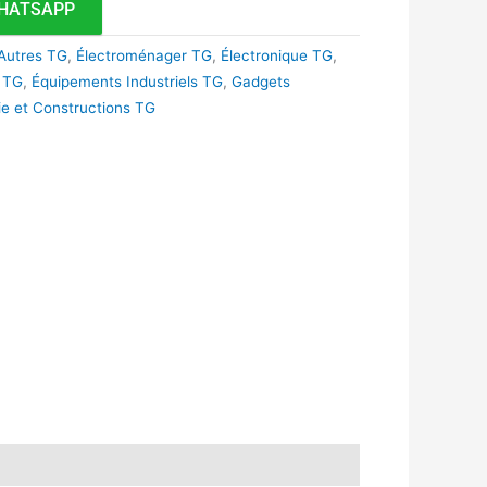
HATSAPP
Autres TG
,
Électroménager TG
,
Électronique TG
,
 TG
,
Équipements Industriels TG
,
Gadgets
rie et Constructions TG
k
r
tsApp
inkedIn