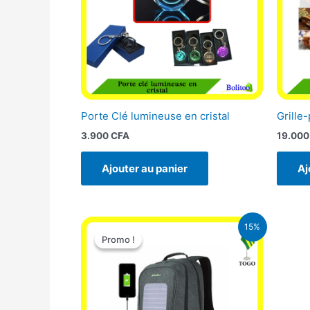
Porte Clé lumineuse en cristal
Grille-
3.900
CFA
19.00
Ajouter au panier
Aj
Le
Le
15%
prix
prix
Promo !
Promo !
initial
actuel
était :
est :
29.500 CFA.
25.000 CFA.