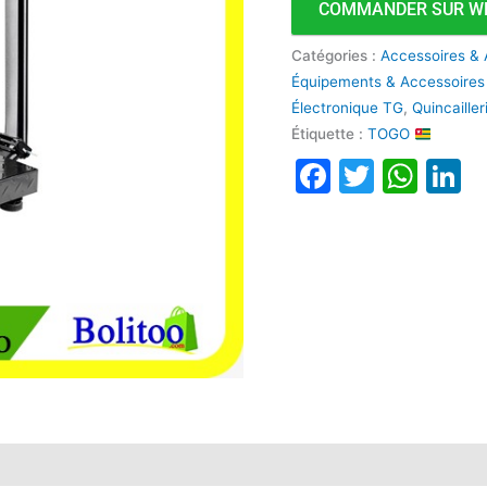
COMMANDER SUR W
Catégories :
Accessoires & 
Équipements & Accessoires
Électronique TG
,
Quincaille
Étiquette :
TOGO
Faceboo
Twitte
Wha
L