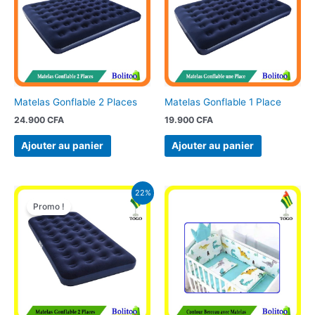
Matelas Gonflable 2 Places
Matelas Gonflable 1 Place
24.900
CFA
19.900
CFA
Ajouter au panier
Ajouter au panier
Le
Le
22%
prix
prix
Promo !
initial
actuel
était :
est :
44.900 CFA.
35.000 CFA.