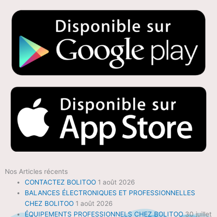
Nos Articles récents
CONTACTEZ BOLITOO
1 août 2026
BALANCES ÉLECTRONIQUES ET PROFESSIONNELLES
CHEZ BOLITOO
1 août 2026
ÉQUIPEMENTS PROFESSIONNELS CHEZ BOLITOO
30 juillet