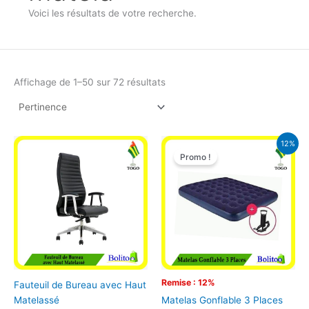
Voici les résultats de votre recherche.
Affichage de 1–50 sur 72 résultats
Le
Le
12%
prix
prix
Promo !
initial
actuel
était :
est :
39.900 CFA.
35.000 CFA
Remise : 12%
Fauteuil de Bureau avec Haut
Matelassé
Matelas Gonflable 3 Places