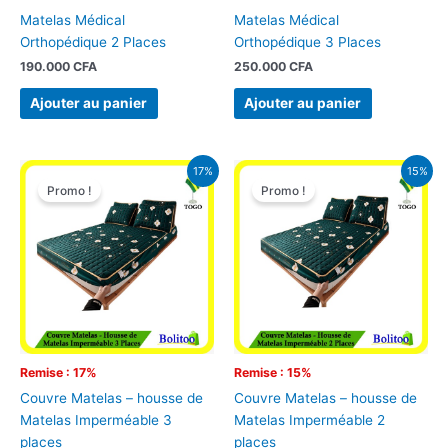
Matelas Médical
Matelas Médical
Orthopédique 2 Places
Orthopédique 3 Places
190.000
CFA
250.000
CFA
Ajouter au panier
Ajouter au panier
Le
Le
Le
Le
17%
15%
prix
prix
prix
prix
Promo !
Promo !
initial
actuel
initial
actuel
était :
est :
était :
est :
23.000 CFA.
19.000 CFA.
20.000 CFA.
17.000 CFA.
Remise : 17%
Remise : 15%
Couvre Matelas – housse de
Couvre Matelas – housse de
Matelas Imperméable 3
Matelas Imperméable 2
places
places